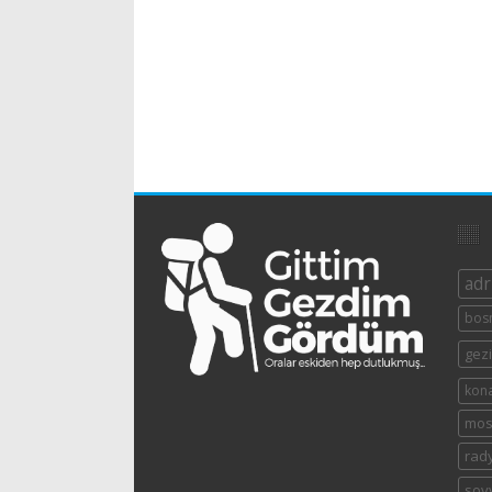
adr
bosn
gezi
kon
mos
rad
sovy