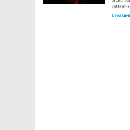
ortada bul
yaklaşırke
DEVAMIN