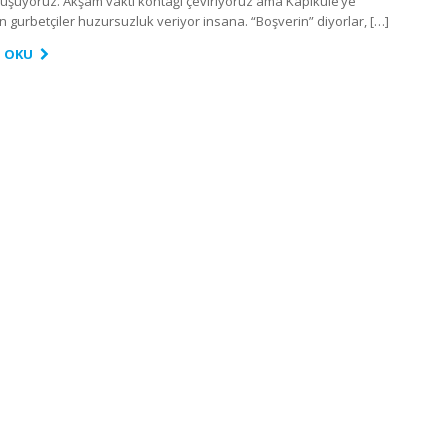
uşuyoruz. Akşam vakti kontağı çeviriyoruz ama Kapıkule’ye
n gurbetçiler huzursuzluk veriyor insana. “Boşverin” diyorlar, […]
I OKU