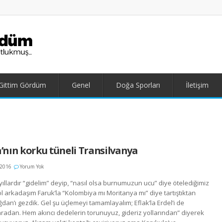
Gittim Gördüm
Genel
Doğa Sporları
İletişim
’nın korku tüneli Transilvanya
 2016
Yorum Yok
llardır “gidelim” deyip, “nasıl olsa burnumuzun ucu” diye ötelediğimiz
Yol arkadaşım Faruk’la “Kolombiya mı Moritanya mı” diye tartıştıktan
dan’ı gezdik. Gel şu üçlemeyi tamamlayalım; Eflak’la Erdel’i de
aradan. Hem akıncı dedelerin torunuyuz, gideriz yollarından” diyerek