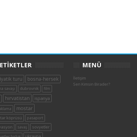
ETIKETLER
MENÜ
İletişim
iyatik turu
bosna-hersek
Sen Kimsin Birader?
dubrovnik
a savaşı
film
hırvatistan
ispanya
mostar
aklama
tar köprüsü
pasaport
yasyon
sovyetler
savaş
ukrayna
etler birligi