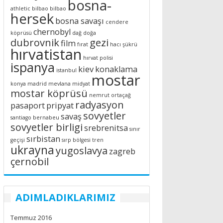
bosna-
athletic bilbao
bilbao
hersek
bosna savaşı
cendere
chernobyl
köprüsü
dağ
doğa
dubrovnik
gezi
film
fırat
hacı şükrü
hırvatistan
hırvat polisi
ispanya
kiev
konaklama
istanbul
mostar
konya
madrid
mevlana
midyat
mostar köprüsü
nemrut
ortaçağ
radyasyon
pasaport
pripyat
sovyetler
savaş
santiago bernabeu
sovyetler birligi
srebrenitsa
sınır
sırbistan
geçişi
sırp bölgesi
tren
ukrayna
yugoslavya
zagreb
çernobil
ADIMLADIKLARIMIZ
Temmuz 2016