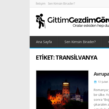
İletişim
Sen Kimsin Birader?
Ana Sayfa
Sen Kimsin Birader?
ETIKET:
TRANSILVANYA
Avrupa
13 Şubat
Romanya yı
bir ülke. 
sonra “Boğ
çıkaralım 