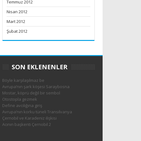
Temmuz 2012
Nisan 2012
Mart 2012
Şubat 2012
SON EKLENENLER
Böyle karşılaşılmaz be
Avrupa’nın şark köşesi Saraybosna
Mostar, köprü değil bir sembol
Otostopla gezmek
Define avcılığına giriş
Avrupa’nın korku tüneli Transilvanya
Çernobil ve Karadeniz ilişkisi
Acının başkenti Çernobil 2